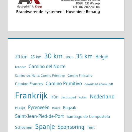
30 km
35 km
België
20 km
25 km
30km
Camino del Norte
brander
Camino del Norte. Camino Primitivo
Camino Finisterre
Camino Primitivo
Camino Frances
download ebook pdf
Frankrijk
Nederland
Irùn
Jacobspad
koken
Pyreneeën
Rugzak
Paklijst
Route
Saint-Jean-Pied-de-Port
Santiago de Compostela
Spanje
Sponsoring
Schoenen
Tent