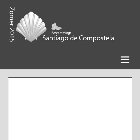
Ga
naar
de
Zomer
inhoud
2015,
Bestemming
Menu
Santiago
de
Compostela