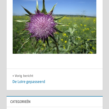
Bericht
Vorig bericht
De Loire gepasseerd
navigatie
CATEGORIEËN