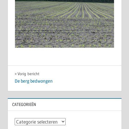
Bericht
Vorig bericht
De berg bedwongen
navigatie
CATEGORIEËN
Categorieën