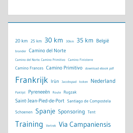
30 km
35 km
België
20 km
25 km
30km
Camino del Norte
brander
Camino del Norte. Camino Primitivo
Camino Finisterre
Camino Primitivo
Camino Frances
download ebook pdf
Frankrijk
Nederland
Irùn
Jacobspad
koken
Pyreneeën
Rugzak
Paklijst
Route
Saint-Jean-Pied-de-Port
Santiago de Compostela
Spanje
Sponsoring
Schoenen
Tent
Training
Via Campaniensis
Vertrek