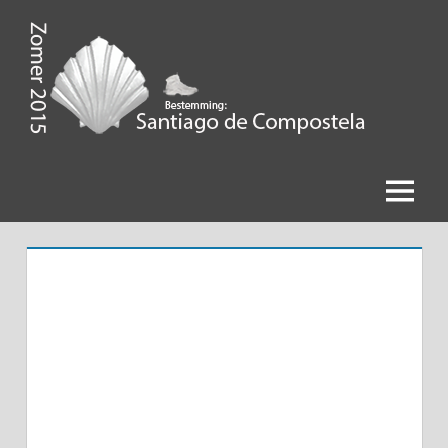
Ga
naar
de
Zomer
inhoud
2015,
Bestemming
Menu
Santiago
de
Compostela