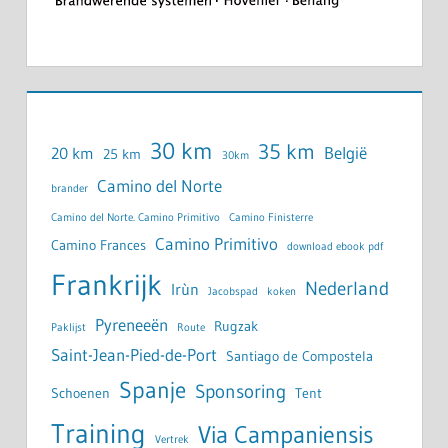
30 km
35 km
België
20 km
25 km
30km
Camino del Norte
brander
Camino del Norte. Camino Primitivo
Camino Finisterre
Camino Primitivo
Camino Frances
download ebook pdf
Frankrijk
Nederland
Irùn
Jacobspad
koken
Pyreneeën
Rugzak
Paklijst
Route
Saint-Jean-Pied-de-Port
Santiago de Compostela
Spanje
Sponsoring
Schoenen
Tent
Training
Via Campaniensis
Vertrek