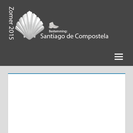
Ga
naar
de
Zomer
inhoud
2015,
Bestemming
Menu
Santiago
de
Compostela