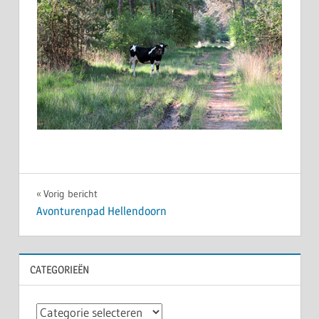
Bericht
Vorig bericht
Avonturenpad Hellendoorn
navigatie
CATEGORIEËN
Categorieën