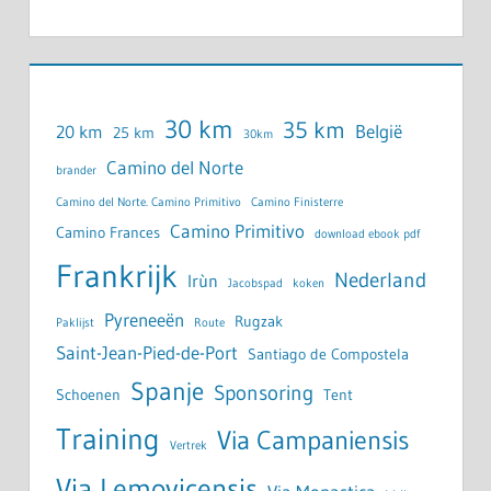
30 km
35 km
België
20 km
25 km
30km
Camino del Norte
brander
Camino del Norte. Camino Primitivo
Camino Finisterre
Camino Primitivo
Camino Frances
download ebook pdf
Frankrijk
Nederland
Irùn
Jacobspad
koken
Pyreneeën
Rugzak
Paklijst
Route
Saint-Jean-Pied-de-Port
Santiago de Compostela
Spanje
Sponsoring
Schoenen
Tent
Training
Via Campaniensis
Vertrek
Via Lemovicensis