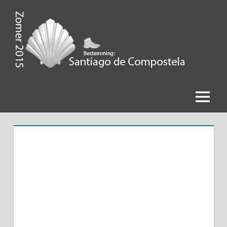
Ga
naar
de
Zomer
inhoud
2015,
Bestemming
Menu
Santiago
de
Compostela