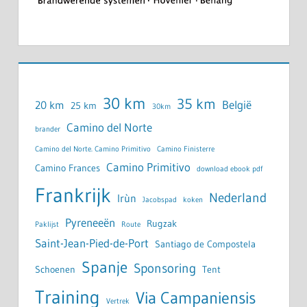
30 km
35 km
België
20 km
25 km
30km
Camino del Norte
brander
Camino del Norte. Camino Primitivo
Camino Finisterre
Camino Primitivo
Camino Frances
download ebook pdf
Frankrijk
Nederland
Irùn
Jacobspad
koken
Pyreneeën
Rugzak
Paklijst
Route
Saint-Jean-Pied-de-Port
Santiago de Compostela
Spanje
Sponsoring
Schoenen
Tent
Training
Via Campaniensis
Vertrek