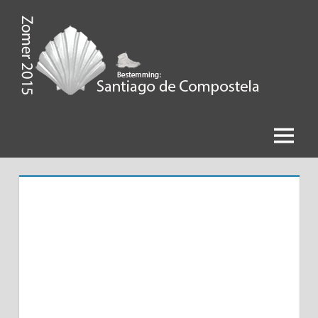
Ga
naar
de
Zomer
inhoud
2015,
Bestemming
Menu
Santiago
de
Compostela