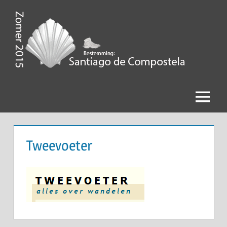
Ga
naar
de
Zomer
inhoud
2015,
Bestemming
Menu
Santiago
de
Tweevoeter
Compostela