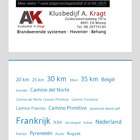
30 km
35 km
België
20 km
25 km
30km
Camino del Norte
brander
Camino del Norte. Camino Primitivo
Camino Finisterre
Camino Primitivo
Camino Frances
download ebook pdf
Frankrijk
Nederland
Irùn
Jacobspad
koken
Pyreneeën
Rugzak
Paklijst
Route