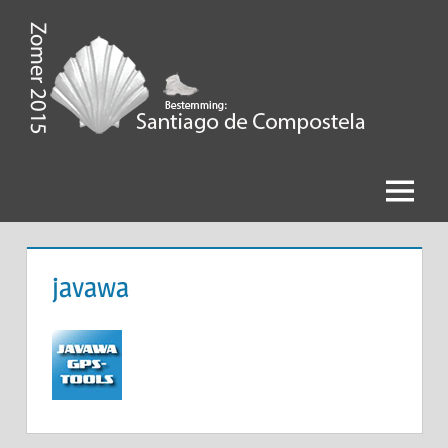
Ga
naar
de
Zomer
inhoud
2015,
Bestemming
Menu
Santiago
de
javawa
Compostela