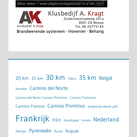
30 km
35 km
België
20 km
25 km
30km
Camino del Norte
brander
Camino del Norte. Camino Primitivo
Camino Finisterre
Camino Primitivo
Camino Frances
download ebook pdf
Frankrijk
Nederland
Irùn
Jacobspad
koken
Pyreneeën
Rugzak
Paklijst
Route