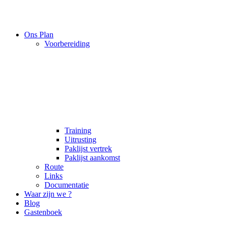
Ons Plan
Voorbereiding
Training
Uitrusting
Paklijst vertrek
Paklijst aankomst
Route
Links
Documentatie
Waar zijn we ?
Blog
Gastenboek