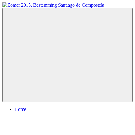
Ga
naar
Zomer
Te
de
2015,
voet
inhoud
Bestemming
naar
Santiago
Santiago
de
de
Compostela
Compostela
Menu
Home