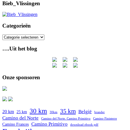
Bieb_Vlissingen
Categorieën
Categorieën
….Uit het blog
Onze sponsoren
30 km
35 km
België
20 km
25 km
30km
brander
Camino del Norte
Camino del Norte. Camino Primitivo
Camino Finisterre
Camino Primitivo
Camino Frances
download ebook pdf